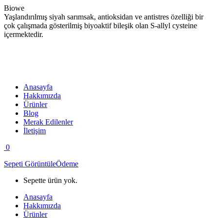
İçeriğe
Biowe
geç
Yaşlandırılmış siyah sarımsak, antioksidan ve antistres özelliği bir
çok çalışmada gösterilmiş biyoaktif bileşik olan S-allyl cysteine
içermektedir.
Anasayfa
Hakkımızda
Ürünler
Blog
Merak Edilenler
İletişim
0
Sepeti Görüntüle
Ödeme
Sepette ürün yok.
Anasayfa
Hakkımızda
Ürünler