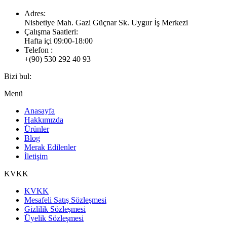
Adres:
Nisbetiye Mah. Gazi Güçnar Sk. Uygur İş Merkezi
Çalışma Saatleri:
Hafta içi 09:00-18:00
Telefon :
+(90) 530 292 40 93
Bizi bul:
Facebook
Twitter
Youtube
Linkedın
Instagram
Posta
Menü
sayfası
sayfası
sayfası
sayfası
sayfası
sayfası
Anasayfa
yeni
yeni
yeni
yeni
yeni
yeni
Hakkımızda
pencerede
pencerede
pencerede
pencerede
pencerede
pencerede
Ürünler
açılır
açılır
açılır
açılır
açılır
açılır
Blog
Merak Edilenler
İletişim
KVKK
KVKK
Mesafeli Satış Sözleşmesi
Gizlilik Sözleşmesi
Üyelik Sözleşmesi