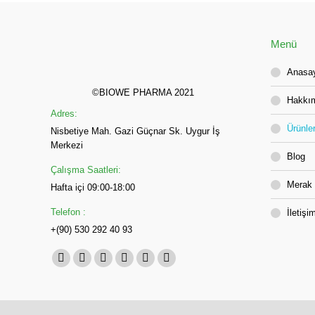
Menü
Anasa
©BIOWE PHARMA 2021
Hakkı
Adres:
Ürünle
Nisbetiye Mah. Gazi Güçnar Sk. Uygur İş
Merkezi
Blog
Çalışma Saatleri:
Merak 
Hafta içi 09:00-18:00
Telefon :
İletişi
+(90) 530 292 40 93
Bizi bul:
Facebook
Twitter
Youtube
Linkedın
Instagram
Posta
sayfası
sayfası
sayfası
sayfası
sayfası
sayfası
yeni
yeni
yeni
yeni
yeni
yeni