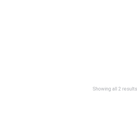
Hakkımızda
Ürünler
Blog
Merak Edilenler
Showing all 2 result